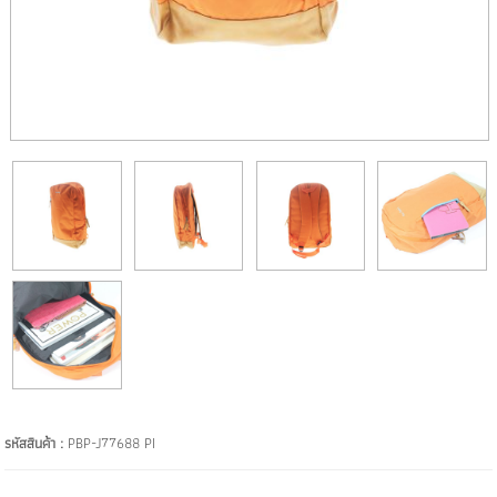
รหัสสินค้า :
PBP-J77688 PI