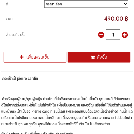
สี
490.00 ฿
ราคา
จำนวนที่จะซื้อ
เพิ่มลงรถเข็น
สั่งซื้อ
กระเป๋าเป้ pierre cardin
สำหรับคุณผู้ชาย/คุณผู้หญิง ท่านไหนที่กำลังมองหากระเป๋าเป้ เนื้อผ้า คุณภาพดี สีสันสวยงาม
ดีไซน์จากฝรั่งเศสแฟชั่นใหม่เท่ห์ๆสักใบ เพื่อเป็นของฝาก ของขวัญ หรือซื้อให้กับตัวท่านเองอยู่
แนะนำกระเป๋าเป้ของ Pierre cardin รุ่นนี้เลย เพราะออกแบบด้วยวัสดุเนื้อผ้าอย่างดี กันน้ำ แถ
มตัวกระเป๋ายังมีขนาดเหมาะสม น้ำหนักเบา เนื่องจากบุนวมทำให้สบายเวลาสะพาย ไม่ปวดไหล่ เ
หมาะสำหรับทุกเพศทุกวัย จุของได้เยอะเนื่องจากฟังก์ชั่นด้านใน ไม่เสียทรงง่าย