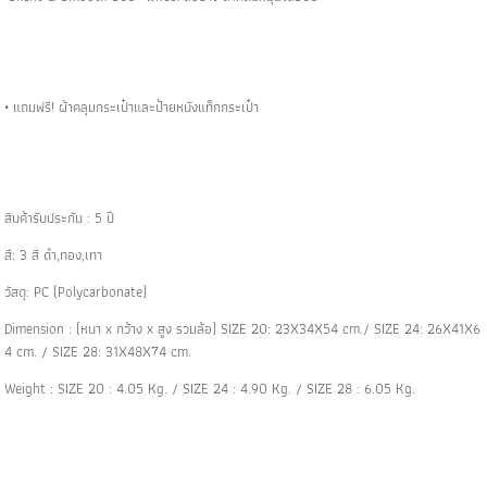
• แถมฟรี! ผ้าคลุมกระเป๋าและป้ายหนังแท็กกระเป๋า
สินค้ารับประกัน : 5 ปี
สี: 3 สี ดำ,ทอง,เทา
วัสดุ: PC (Polycarbonate)
Dimension : (หนา x กว้าง x สูง รวมล้อ) SIZE 20: 23X34X54 cm./ SIZE 24: 26X41X6
4 cm. / SIZE 28: 31X48X74 cm.
Weight : SIZE 20 : 4.05 Kg. / SIZE 24 : 4.90 Kg. / SIZE 28 : 6.05 Kg.