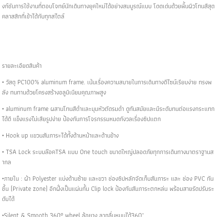
งก์ชันการใช้งานที่ตอบโจทย์นักเดินทางยุคใหม่ได้อย่างสมบูรณ์แบบ โดดเด่นด้วยพื้นผิวโทนสีสุด
คลาสสิกที่เข้าได้กับทุกสไตล์
รายละเอียดสินค้า
• วัสดุ PC100% aluminum frame. เน้นเรื่องความสบายในการเดินทางดีไซน์เรียบง่าย ทรงพ
ลัง ทนทานด้วยโครงสร้างอลูมิเนียมคุณภาพสูง
• aluminum frame ผสานโทนสีดำและมุมหัวตัดรมดำ ดูทันสมัยและมีระดับทนต่อแรงกระแทก
ได้ดี แข็งแรงไม่เสียรูปง่าย ป้องกันการโจรกรรมหมดกังวลเรื่องซิปแตก
• Hook up แขวนสัมภาระได้ทั้งด้านหน้าและด้านข้าง
• TSA Lock ระบบล๊อคTSA แบบ One touch ขนาดใหญ่ปลอดภัยทุกการเดินทางมาตราฐานส
ากล
•ภายใน : ผ้า Polyester แบ่งด้านซ้าย และขวา ช่องซิปหลักจัดเก็บสัมภาระ และ ช่อง PVC กัน
ชื้น (Private zone) อีกฝั่งเป็นแผ่นกั้น Clip lock ป้องกันสัมภาระตกหล่น พร้อมสายรัดปรับระ
ดับได้
•Silent & Smooth 360° wheel ล้อยาง ลากลื่นหมุนได้360"