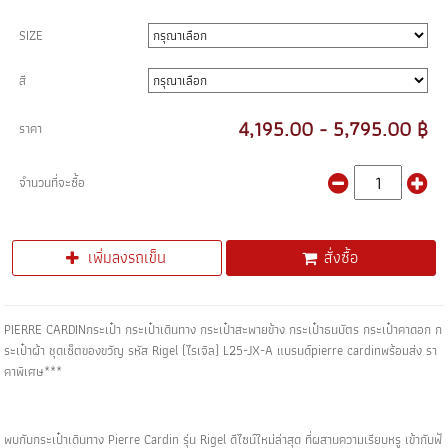
SIZE
สี
4,195.00 - 5,795.00 ฿
ราคา
จำนวนที่จะซื้อ
เพิ่มลงรถเข็น
สั่งซื้อ
PIERRE CARDINกระเป๋า กระเป๋าเดินทาง กระเป๋าสะพายข้าง กระเป๋าธนบัตร กระเป๋าคาดอก ก
ระเป๋าผ้า ชุดเซ็ตของขวัญ รหัส Rigel (ไรเจิล) L25-JX-A แบรนด์pierre cardinพร้อมส่ง รา
คาพิเศษ***
พบกับกระเป๋าเดินทาง Pierre Cardin รุ่น Rigel ดีไซน์ใหม่ล่าสุด ที่ผสานความเรียบหรู เข้ากับฟั