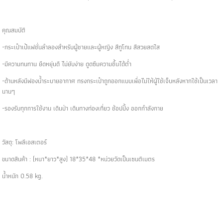
คุณสมบัติ
-กระเป๋าเป้แฟชั่นลำลองสำหรับผู้ชายและผู้หญิง สีทูโทน สีสวยสดใส
-มีความทนทาน ยืดหยุ่นดี ไม่ยับง่าย ดูดซึมความชื้นได้ต่ำ
-ด้านหลังมีฟองน้ำระบายอากาศ ทรงกระเป๋าถูกออกแบบเพื่อไม่ให้ผู้ใช้เจ็บหลังหากใช้เป็นเวลา
นานๆ
-รองรับทุกการใช้งาน เดินป่า เดินทางท่องเที่ยว ช้อปปิ้ง ออกกำลังกาย
วัสดุ: โพลีเอสเตอร์
ขนาดสินค้า : (หนา*ยาว*สูง) 18*35*48 *หน่วยวัดเป็นเซนติเมตร
น้ำหนัก 0.58 kg.