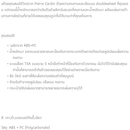
งด้วยคุณสมบัติใหม่จาก Pierre Cardin ด้วยความทนทานและล้อแบบ doublewheel ที่คุณชอ
บ แต่ตอนนี้น้ำหนักเบาลงกว่าเดิมด้วยโพลีคาร์บอเนตที่ทนทานและน้ำหนักเบา พร้อมเพิ่มการต้า
นทานการขีดข่วนที่ช่วยให้เคสของคุณดูน่าทึ่งได้นานเท่าที่คุณต้องการ
คุณสมบัติ
ผลิตจาก ABS+PC
น้ำหนักเบา ออกแบบลวดลายและป้องกันการกระแทกด้วยการตัดแต่งอลูมิเนียมเพื่อความ
ทนทาน
ระบบล็อค TSA แบบรวม 3 หน้าปัดทำหน้าที่ป้องกันการโจรกรรม มั่นใจได้ว่ามีเพียงคุณเ
ท่านั้นที่สามารถเข้าถึงข้าวของของคุณได้อย่างง่ายดายเมื่อเดินทาง
ล้อ 360 องศาสี่ล้อเพื่อความคล่องตัวที่สมบูรณ์
ด้ามจับทำจากอลูมิเนียม แข็งแรง ทนทาน
กระเป๋ามีซิปเพิ่มขนาดสามารถขยายขนาดเพิ่มความจุได้
สี: เทา,ดำ,แดงเบอร์กันดี้,เขียว
วัสดุ: ABS + PC (Polycarbonate)