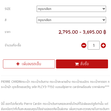
SIZE
สี
2,795.00 - 3,695.00 ฿
ราคา
จำนวนที่จะซื้อ
เพิ่มลงรถเข็น
สั่งซื้อ
PIERRE CARDINกระเป๋า กระเป๋าเดินทาง กระเป๋าสะพายข้าง กระเป๋าธนบัตร กระเป๋าคาดอก ก
ระเป๋าผ้า ชุดเซ็ตของขวัญ รหัส PLCY3-7150 แบรนด์pierre cardinพร้อมส่ง ราคาพิเศษ***
ปีนี้ ออกไปเที่ยวกับ Pierre Cardin กระเป๋าเดินทางคอลเลกชั่นใหม่ที่ไม่เพียงแต่ดูดีเท่านั้น แต่
ยังเหนือกว่าที่เก็บสะสมของคุณได้อย่างปลอดภัยเป็นพิเศษ เพิ่มความสะดวกสบายในการเดินทา