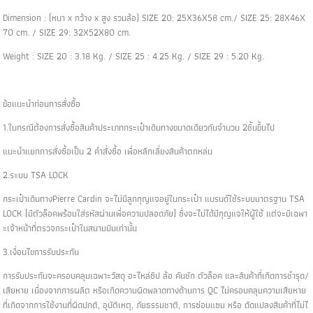
Dimension : (หนา x กว้าง x สูง รวมล้อ) SIZE 20: 25X36X58 cm./ SIZE 25: 28X46X
70 cm. / SIZE 29: 32X52X80 cm.
Weight : SIZE 20 : 3.18 Kg. / SIZE 25 : 4.25 Kg. / SIZE 29 : 5.20 Kg.
ข้อแนะนำก่อนการสั่งซื้อ
1.ในกรณีต้องการสั่งซื้อสินค้าประเภทกระเป๋าเดินทางขนาดเดียวกันจำนวน 2ชิ้นขึ้นไป
แนะนำแยกการสั่งซื้อเป็น 2 คำสั่งซื้อ เพื่อหลีกเลี่ยงสินค้าตกหล่น
2.ระบบ TSA LOCK
กระเป๋าเดินทางPierre Cardin จะไม่มีลูกกุญแจอยู่ในกระเป๋า แบรนด์ใช้ระบบมาตรฐาน TSA
LOCK (มีตัวล็อคพร้อมใส่รหัสผ่านเพื่อความปลอดภัย) ซึ่งจะไม่ได้มีกุญแจให้ผู้ใช้ แต่จะมีเฉพา
ะเจ้าหน้าที่ตรวจกระเป๋าในสนามบินเท่านั้น
3.เงื่อนไขการรับประกัน
การรับประกันจะครอบคลุมเฉพาะวัสดุ อะไหล่ซิป ล้อ คันชัก ตัวล็อค และสินค้าที่เกิดการชำรุด/
เสียหาย เนื่องจากการผลิต หรือเกิดความผิดพลาดทางด้านการ QC ไม่ครอบคลุมความเสียหาย
ที่เกิดจากการใช้งานที่ผิดปกติ, อุบัติเหตุ, ภัยธรรมชาติ, การซ่อมแซม หรือ ดัดแปลงสินค้าที่ไม่ไ