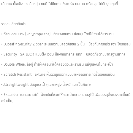
เดินทาง ทั้งแข็งแรง ยืดหยุ่น ทนดี ไม่มีแตกแข็งแกร่ง ทนทาน พร้อมลุยไปกับคุณทุกที่
รายละเอียดสินค้า
• วัสดุ PP100% (Polypropylene) แข็งแรงทนทาน ยืดหยุ่นได้ดีใช้งานได้ยาวนาน
• Duosaf™ Security Zipper ระบบความปลอดภัยซิป 2 ชั้น​ - ป้องกันการกรีด เจาะโจรกรรม
• Security TSA LOCK แบบฝังหัวซิบ ป้องกันการกระแทก - ปลอดภัยตามมาตรฐานสากล
• Double Wheel ล้อคู่ ทำให้เคลื่อนที่ได้คล่องตัวและราบรื่น แม้จุของเต็มกระเป๋า
• Scratch Resistant Texture พื้นผิวถูกออกแบบมาเพื่อลดการเกิดริ้วรอยขีดข่วน
•Ultralightweight วัสดุกระเป๋าคุณภาพสูง น้ำหนักเบาเป็นพิเศษ
• Expander ขยายขนาดได้ (ฟังก์ชันที่ช่วยให้กระเป๋าขยายความจุได้ เพื่อบรรจุสิ่งของมากขึ้นเมื่
อจำเป็น)