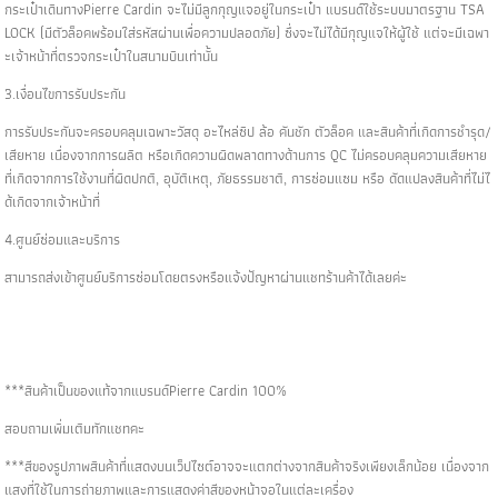
กระเป๋าเดินทางPierre Cardin จะไม่มีลูกกุญแจอยู่ในกระเป๋า แบรนด์ใช้ระบบมาตรฐาน TSA
LOCK (มีตัวล็อคพร้อมใส่รหัสผ่านเพื่อความปลอดภัย) ซึ่งจะไม่ได้มีกุญแจให้ผู้ใช้ แต่จะมีเฉพา
ะเจ้าหน้าที่ตรวจกระเป๋าในสนามบินเท่านั้น
3.เงื่อนไขการรับประกัน
การรับประกันจะครอบคลุมเฉพาะวัสดุ อะไหล่ซิป ล้อ คันชัก ตัวล็อค และสินค้าที่เกิดการชำรุด/
เสียหาย เนื่องจากการผลิต หรือเกิดความผิดพลาดทางด้านการ QC ไม่ครอบคลุมความเสียหาย
ที่เกิดจากการใช้งานที่ผิดปกติ, อุบัติเหตุ, ภัยธรรมชาติ, การซ่อมแซม หรือ ดัดแปลงสินค้าที่ไม่ไ
ด้เกิดจากเจ้าหน้าที่
4.ศูนย์ซ่อมและบริการ
สามารถส่งเข้าศูนย์บริการซ่อมโดยตรงหรือแจ้งปัญหาผ่านแชทร้านค้าได้เลยค่ะ
***สินค้าเป็นของแท้จากแบรนด์Pierre Cardin 100%
สอบถามเพิ่มเติมทักแชทคะ
***สีของรูปภาพสินค้าที่แสดงบนเว็ปไซต์อาจจะแตกต่างจากสินค้าจริงเพียงเล็กน้อย เนื่องจาก
แสงที่ใช้ในการถ่ายภาพและการแสดงค่าสีของหน้าจอในแต่ละเครื่อง