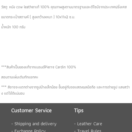
วัสดุ: หนัง cow leatherแท้ 100% คุณภาพสูงตามมาตรฐานและดีไซน์จากประเทศฝรั่งเศส
ขนาดกระเป๋าสตางค์ ( สูงxกว้างxหนา ) 10x11x2 ซ.ม.
น้ำหนัก 100 กรัม
***สินค้าเป็นของแท้จากแบรนด์Pierre Cardin 100%
สอบถามเพิ่มเติมทักแชทคะ
*** สีอาจจะแตกต่างจากรูปบ้างเล็กน้อย ขึ้นอยู่กับจอแสดงผลมือถือ และการถ่ายรูป แสงสว่า
ง แต่ใช้ดีแน่นอน
Customer Service
Tips
-
Shipping and delivery
-
Leather Care
-
Exchange Policy
-
Travel Rules