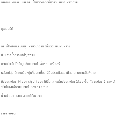
ณภาพระดับพรีเมียม กระเป๋าสตางค์ที่ดีที่สุดสำหรับทุกเพศทุกวัย
คุณสมบัติ
กระเป๋าดีไซน์เรียบหรู เพรียวบาง ทรงสั้นผิวเรียบพิมพ์ลาย
มี 3 สี สีน้ำตาล/สีดำ/สีกรม
ด้านหน้าเป็นโลโก้นูนชื่อแบรนด์ เพิ่มซิกเนอร์เจอร์
หนังแท้นุ่ม มีความยืดหยุ่นที่ยอดเยี่ยม ฝีมือปราณีตและมีความทนทานเป็นพิเศษ
มีช่องใส่บัตร 14 ช่อง ใส่รูป 1 ช่อง (มีลิ้นกลางเพิ่มช่องใส่บัตรได้เยอะขึ้น) ใส่ธนบัตร 2 ช่อง ผ้
าซับในพิมพ์ลายแบรนด์ Pierre Cardin
น้ำหนักเบา คงทน พกพาได้สะดวก
รายละเอียด