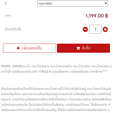
สี
1,199.00 ฿
ราคา
จำนวนที่จะซื้อ
เพิ่มลงรถเข็น
สั่งซื้อ
PIERRE CARDINกระเป๋า กระเป๋าเดินทาง กระเป๋าสะพายข้าง กระเป๋าธนบัตร กระเป๋าคาดอก ก
ระเป๋าผ้า ชุดเซ็ตของขวัญ รหัส YDM22-B แบรนด์pierre cardinพร้อมส่ง ราคาพิเศษ***
สำหรับคุณลูกค้าคนไหนที่กำลังมองหากระเป๋าสตางค์ใบใหม่เท่ห์ๆสักใบอยู่ แนะนำกระเป๋าธนบัต
รหนังแท้รุ่นนี้เลย เพราะออกแบบด้วยวัสดุหนังคุณภาพอย่างดี ผิวสัมผัสเรียบเนียน ชนิดที่ว่าหนั
งนุ่มมาก แถมตัวกระเป๋ายังมีขนาดเล็กกะทัดรัดน้ำหนักเบา ทำความสะอาดง่าย สุดคลาสสิกที่เหม
าะสำหรับทุกเพศทุกวัย ด้านในมีช่องใส่บัตรเป็นสัดส่วน แถมยังจุของได้เยอะ ไม่เสียทรงง่าย ตั
วกล่องแพคเกจก็เหมาะที่จะทำเป็นเซ็ตของขวัญ ดีไซน์จากฝรั่งเศสพร้อมกล่องที่สวยพิเศษ คุ